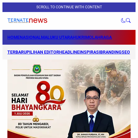
SCROLL TO CONTINUE WITH CONTENT
HOME
NASIONAL
MALUKU UTARA
HUKRIM
OLAHRAGA
TERBARU
PILIHAN EDITOR
HEADLINE
INSPIRASI
BRANDING
SEO