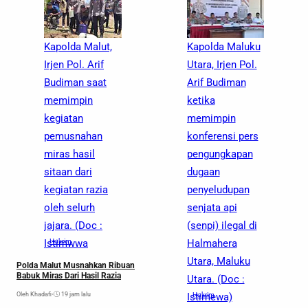
Kapolda Malut,
Kapolda Maluku
Irjen Pol. Arif
Utara, Irjen Pol.
Budiman saat
Arif Budiman
memimpin
ketika
kegiatan
memimpin
pemusnahan
konferensi pers
miras hasil
pengungkapan
sitaan dari
dugaan
kegiatan razia
penyeludupan
oleh selurh
senjata api
jajara. (Doc :
(senpi) ilegal di
R
T
Istimwwa
Hukrim
Halmahera
T
Utara, Maluku
Polda Malut Musnahkan Ribuan
Ol
Babuk Miras Dari Hasil Razia
Utara. (Doc :
Oleh Khadafi
•
19 jam lalu
Istimewa)
Hukrim