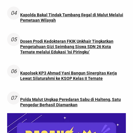
04
Kapolda Bakal Tindak Tambang Ilegal di Malut Melalui
Pemetaan Wilayah
05
Dosen Prodi Kedokteran FKIK Unkhair Tingkatkan
Pengetahuan Gizi Seimbang Siswa SDN 26 Kota
Ternate melalui Edukasi ‘Isi Piringku’
06
Kapolsek KP3 Ahmad Yani Bangun Sinergitas Kerja
Lewat Silaturahmi ke KSOP Kelas II Ternate
07
Polda Malut Ungkap Peredaran Sabu di Halteng, Satu
Pengedar Berhasil Diamankan