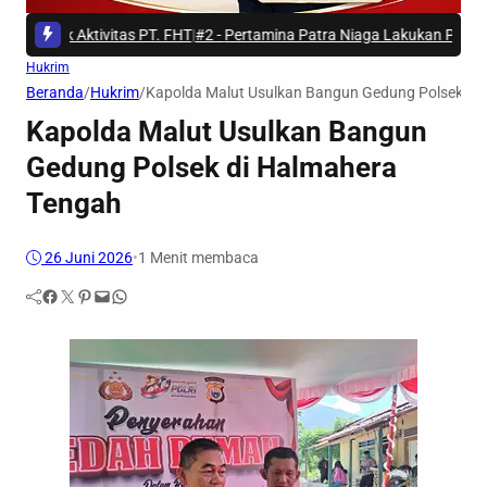
balik Aktivitas PT. FHT
|
#2 -
Pertamina Patra Niaga Lakukan Penyesuaian 
Hukrim
Beranda
/
Hukrim
/
Kapolda Malut Usulkan Bangun Gedung Polsek di
Kapolda Malut Usulkan Bangun
Gedung Polsek di Halmahera
Tengah
26 Juni 2026
•
1 Menit membaca
Facebook
Twitter
Pinterest
Mail
WhatsApp