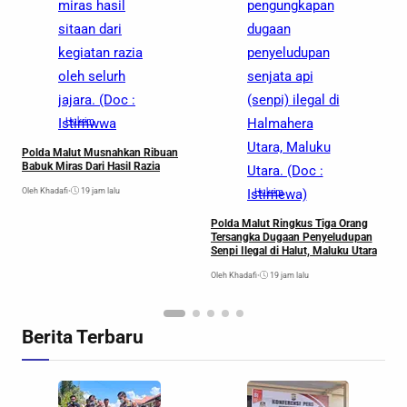
miras hasil
pengungkapan
sitaan dari
dugaan
kegiatan razia
penyeludupan
oleh selurh
senjata api
jajara. (Doc :
(senpi) ilegal di
R
T
Istimwwa
Hukrim
Halmahera
T
Utara, Maluku
Polda Malut Musnahkan Ribuan
Ol
Babuk Miras Dari Hasil Razia
Utara. (Doc :
Oleh Khadafi
•
19 jam lalu
Istimewa)
Hukrim
Polda Malut Ringkus Tiga Orang
Tersangka Dugaan Penyeludupan
Senpi Ilegal di Halut, Maluku Utara
Oleh Khadafi
•
19 jam lalu
Berita Terbaru