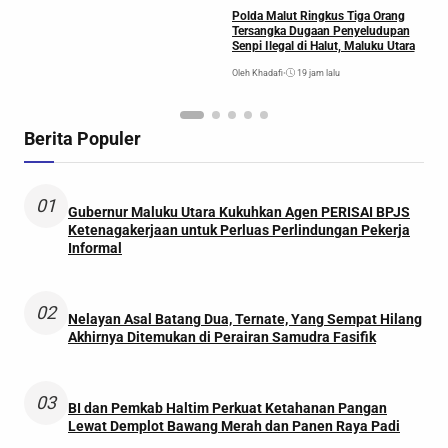
Polda Malut Ringkus Tiga Orang
Tersangka Dugaan Penyeludupan
Senpi Ilegal di Halut, Maluku Utara
Oleh Khadafi
•
19 jam lalu
Berita Populer
01
Gubernur Maluku Utara Kukuhkan Agen PERISAI BPJS
Ketenagakerjaan untuk Perluas Perlindungan Pekerja
Informal
02
Nelayan Asal Batang Dua, Ternate, Yang Sempat Hilang
Akhirnya Ditemukan di Perairan Samudra Fasifik
03
BI dan Pemkab Haltim Perkuat Ketahanan Pangan
Lewat Demplot Bawang Merah dan Panen Raya Padi