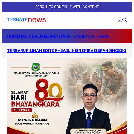
SCROLL TO CONTINUE WITH CONTENT
HOME
NASIONAL
MALUKU UTARA
HUKRIM
OLAHRAGA
TERBARU
PILIHAN EDITOR
HEADLINE
INSPIRASI
BRANDING
SEO