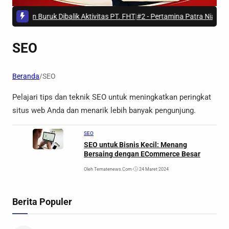
reseden Buruk Dibalik Aktivitas PT. FHT
|
#2 -
Pertamina Patra Niaga Laku
SEO
Beranda
/
SEO
Pelajari tips dan teknik SEO untuk meningkatkan peringkat
situs web Anda dan menarik lebih banyak pengunjung.
SEO
SEO untuk Bisnis Kecil: Menang
Bersaing dengan ECommerce Besar
Oleh Ternatenews.com
•
24 Maret 2024
Berita Populer