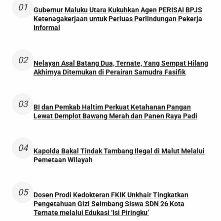
01
Gubernur Maluku Utara Kukuhkan Agen PERISAI BPJS
Ketenagakerjaan untuk Perluas Perlindungan Pekerja
Informal
02
Nelayan Asal Batang Dua, Ternate, Yang Sempat Hilang
Akhirnya Ditemukan di Perairan Samudra Fasifik
03
BI dan Pemkab Haltim Perkuat Ketahanan Pangan
Lewat Demplot Bawang Merah dan Panen Raya Padi
04
Kapolda Bakal Tindak Tambang Ilegal di Malut Melalui
Pemetaan Wilayah
05
Dosen Prodi Kedokteran FKIK Unkhair Tingkatkan
Pengetahuan Gizi Seimbang Siswa SDN 26 Kota
Ternate melalui Edukasi ‘Isi Piringku’