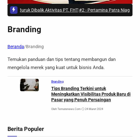
seden Buruk Dibalik Aktivitas PT. FHT
|
#2 -
Pertamina Patra Niaga Lakuka
Branding
Beranda
/
Branding
Temukan panduan dan tips tentang membangun dan
mengelola merek yang kuat untuk bisnis Anda.
Branding
Tips Branding Terkini untuk
Meningkatkan Visibilitas Produk Baru di
Pasar yang Penuh Persaingan
Oleh Ternatenews.com
•
24 Maret 2024
Berita Populer