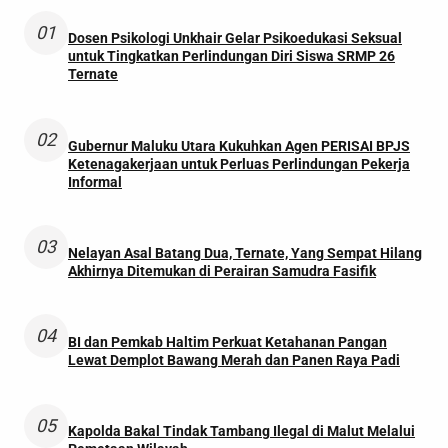
01
Dosen Psikologi Unkhair Gelar Psikoedukasi Seksual
untuk Tingkatkan Perlindungan Diri Siswa SRMP 26
Ternate
02
Gubernur Maluku Utara Kukuhkan Agen PERISAI BPJS
Ketenagakerjaan untuk Perluas Perlindungan Pekerja
Informal
03
Nelayan Asal Batang Dua, Ternate, Yang Sempat Hilang
Akhirnya Ditemukan di Perairan Samudra Fasifik
04
BI dan Pemkab Haltim Perkuat Ketahanan Pangan
Lewat Demplot Bawang Merah dan Panen Raya Padi
05
Kapolda Bakal Tindak Tambang Ilegal di Malut Melalui