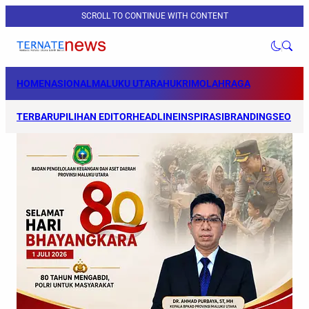
SCROLL TO CONTINUE WITH CONTENT
HOME
NASIONAL
MALUKU UTARA
HUKRIM
OLAHRAGA
TERBARU
PILIHAN EDITOR
HEADLINE
INSPIRASI
BRANDING
SEO