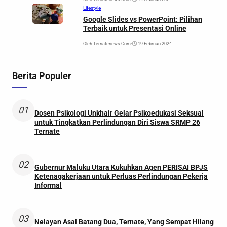
Lifestyle
Google Slides vs PowerPoint: Pilihan
Terbaik untuk Presentasi Online
Oleh Ternatenews.com
•
19 Februari 2024
Berita Populer
01
Dosen Psikologi Unkhair Gelar Psikoedukasi Seksual
untuk Tingkatkan Perlindungan Diri Siswa SRMP 26
Ternate
02
Gubernur Maluku Utara Kukuhkan Agen PERISAI BPJS
Ketenagakerjaan untuk Perluas Perlindungan Pekerja
Informal
03
Nelayan Asal Batang Dua, Ternate, Yang Sempat Hilang