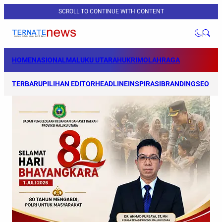
SCROLL TO CONTINUE WITH CONTENT
HOME
NASIONAL
MALUKU UTARA
HUKRIM
OLAHRAGA
TERBARU
PILIHAN EDITOR
HEADLINE
INSPIRASI
BRANDING
SEO