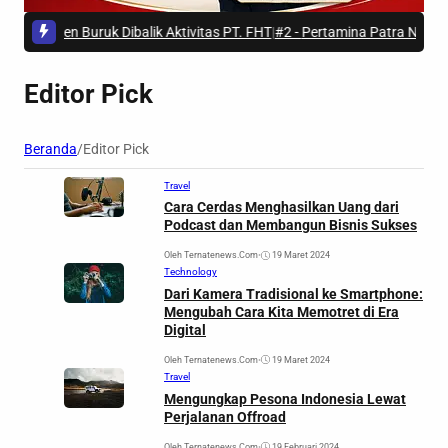
Preseden Buruk Dibalik Aktivitas PT. FHT
|
#2 -
Pertamina Patra Niaga Lak
Editor Pick
Beranda
/
Editor Pick
Travel
Cara Cerdas Menghasilkan Uang dari
Podcast dan Membangun Bisnis Sukses
Oleh Ternatenews.com
•
19 Maret 2024
Technology
Dari Kamera Tradisional ke Smartphone:
Mengubah Cara Kita Memotret di Era
Digital
Oleh Ternatenews.com
•
19 Maret 2024
Travel
Mengungkap Pesona Indonesia Lewat
Perjalanan Offroad
Oleh Ternatenews.com
•
19 Februari 2024