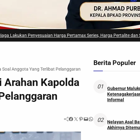
nyesuaian Harga Pertamax Series, Harga Pertalite dan Solar Subsidi Te
Berita Populer
a Soal Anggota Yang Terlibat Pelanggaran
ti Arahan Kapolda
01
Gubernur Maluk
 Pelanggaran
Ketenagakerjaan
Informal
Facebook
Twitter
Pinterest
Mail
WhatsApp
02
Nelayan Asal Ba
Akhirnya Ditemu