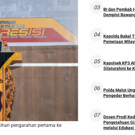
03
BI dan Pemkab 
Demplot Bawang
04
Kapolda Bakal T
Pemetaan Wilay
05
Kapolsek KP3 Ah
Silaturahmi ke K
06
Polda Malut Ung
Pengedar Berha
07
Dosen Prodi Ked
Pengetahuan Gi
ihari pengarahan pertama ke
melalui Edukasi ‘