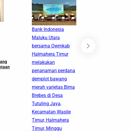
Bank Indonesia
Nelayan asal
Maluku Utara
Dua, Ternate
bersama Owmkab
Sidemo (57 t
Halmahera Timur
berhasil dit
bang
melakukan
oleh kapal as
metaan
penanaman perdana
negara pranci
demplot bawang
setelah dika
merah varietas Bima
menghilang s
Brebes di Desa
Juli 2026. (D
Maluku Utara
Tutuling Jaya,
Istimewa)
Kecamatan Wasile
Nelayan Asal Batang 
Timur, Halmahera
Yang Sempat Hilang 
Ditemukan di Perair
Timur, Minggu
Fasifik