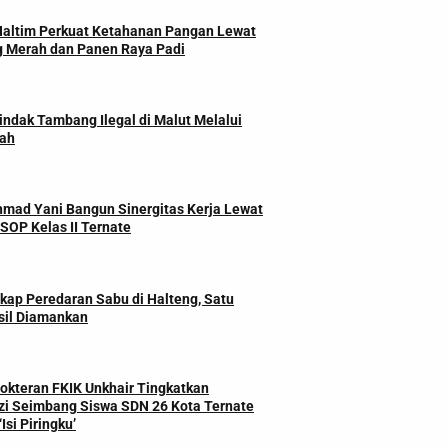
Haltim Perkuat Ketahanan Pangan Lewat
 Merah dan Panen Raya Padi
indak Tambang Ilegal di Malut Melalui
ah
mad Yani Bangun Sinergitas Kerja Lewat
SOP Kelas II Ternate
kap Peredaran Sabu di Halteng, Satu
sil Diamankan
okteran FKIK Unkhair Tingkatkan
zi Seimbang Siswa SDN 26 Kota Ternate
Isi Piringku’