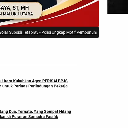
tap
|
#3 -
Polisi Ungkap Motif Pembunuhan di Kawasi Halmahera Selatan
|
u Utara Kukuhkan Agen PERISAI BPJS
 untuk Perluas Perlindungan Pekerja
tang Dua, Ternate, Yang Sempat Hilang
kan di Perairan Samudra Fasifik