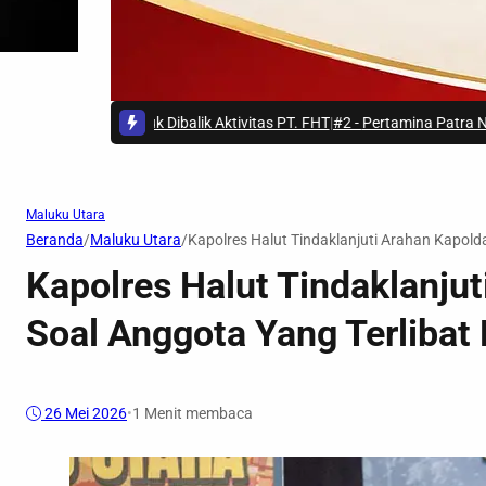
n Buruk Dibalik Aktivitas PT. FHT
|
#2 -
Pertamina Patra Niaga Lakukan Pe
Maluku Utara
Beranda
/
Maluku Utara
/
Kapolres Halut Tindaklanjuti Arahan Kapold
Kapolres Halut Tindaklanju
Soal Anggota Yang Terlibat
26 Mei 2026
•
1 Menit membaca