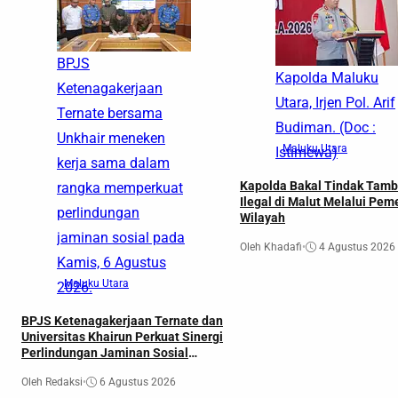
BPJS
Kapolda Maluku
Ketenagakerjaan
Utara, Irjen Pol. Arif
Ternate bersama
Budiman. (Doc :
Unkhair meneken
Maluku Utara
Istimewa)
kerja sama dalam
Kapolda Bakal Tindak Tam
rangka memperkuat
Ilegal di Malut Melalui Pe
perlindungan
Wilayah
jaminan sosial pada
Oleh Khadafi
•
4 Agustus 2026
Kamis, 6 Agustus
Maluku Utara
2026.
BPJS Ketenagakerjaan Ternate dan
Universitas Khairun Perkuat Sinergi
Perlindungan Jaminan Sosial
Melalui Penandatanganan MoU
Oleh Redaksi
•
6 Agustus 2026