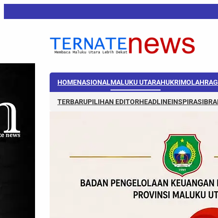
HOME
NASIONAL
MALUKU UTARA
HUKRIM
OLAHRAG
TERBARU
PILIHAN EDITOR
HEADLINE
INSPIRASI
BRA