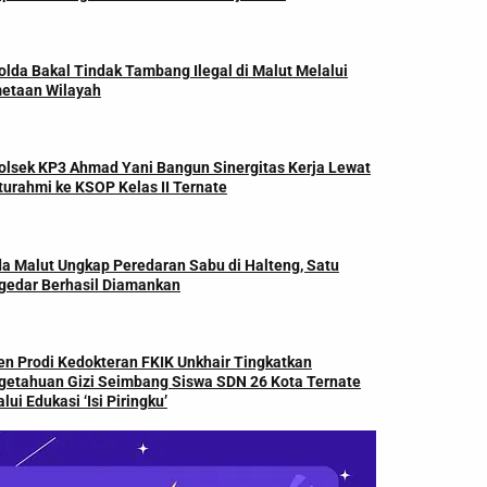
lda Bakal Tindak Tambang Ilegal di Malut Melalui
etaan Wilayah
olsek KP3 Ahmad Yani Bangun Sinergitas Kerja Lewat
turahmi ke KSOP Kelas II Ternate
da Malut Ungkap Peredaran Sabu di Halteng, Satu
gedar Berhasil Diamankan
en Prodi Kedokteran FKIK Unkhair Tingkatkan
getahuan Gizi Seimbang Siswa SDN 26 Kota Ternate
lui Edukasi ‘Isi Piringku’