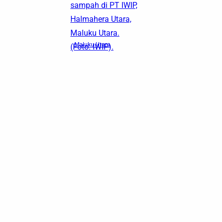
sampah di PT IWIP,
Halmahera Utara,
Maluku Utara.
Maluku Utara
(Foto: IWIP).