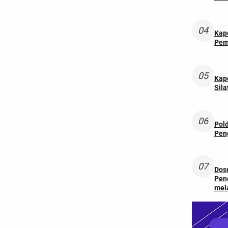
04
Kapo
Pem
05
Kap
Sila
06
Pol
Pen
07
Dos
Pen
mela