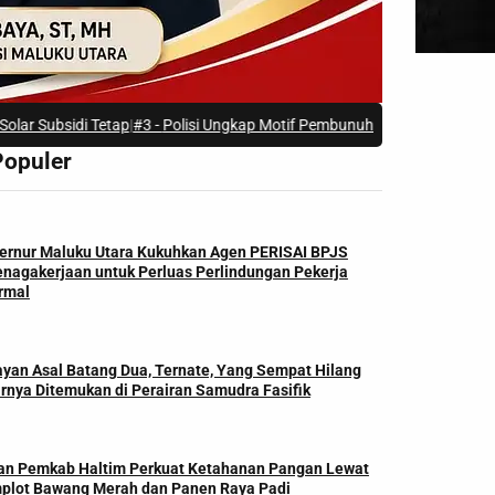
di Tetap
|
#3 -
Polisi Ungkap Motif Pembunuhan di Kawasi Halmahera Sel
Populer
ernur Maluku Utara Kukuhkan Agen PERISAI BPJS
enagakerjaan untuk Perluas Perlindungan Pekerja
rmal
ayan Asal Batang Dua, Ternate, Yang Sempat Hilang
rnya Ditemukan di Perairan Samudra Fasifik
dan Pemkab Haltim Perkuat Ketahanan Pangan Lewat
plot Bawang Merah dan Panen Raya Padi