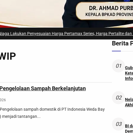
an Penyesuaian Harga Pertamax Series, Harga Pertalite dan Solar Subsi
Berita 
IWIP
01
Gub
Ket
Info
Pengelolaan Sampah Berkelanjutan
02
Nel
2026
Akhi
Pengelolaan sampah domestik di PT Indonesia Weda Bay
P) menjadi tantangan...
03
BI 
Dem