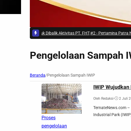
eseden Buruk Dibalik Aktivitas PT. FHT
|
#2 -
Pertamina Patra Niaga Lakuk
Pengelolaan Sampah 
Beranda
/
Pengelolaan Sampah IWIP
IWIP Wujudkan 
Oleh Redaksi
•
2 Juli 
TernateNews.com – 
Industrial Park (IWI
Proses
pengelolaan