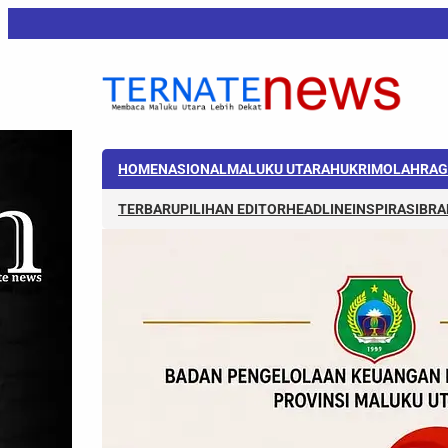
HOME
NASIONAL
MALUKU UTARA
HUKRIM
OLAHRAG
TERBARU
PILIHAN EDITOR
HEADLINE
INSPIRASI
BRA