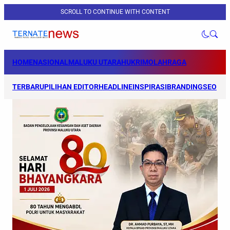
SCROLL TO CONTINUE WITH CONTENT
HOME
NASIONAL
MALUKU UTARA
HUKRIM
OLAHRAGA
TERBARU
PILIHAN EDITOR
HEADLINE
INSPIRASI
BRANDING
SEO