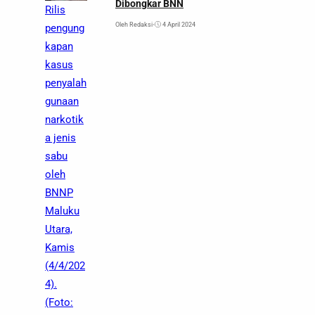
Dibongkar BNN
Rilis
Oleh Redaksi
•
4 April 2024
pengung
kapan
kasus
penyalah
gunaan
narkotik
a jenis
sabu
oleh
BNNP
Maluku
Utara,
Kamis
(4/4/202
4).
(Foto: