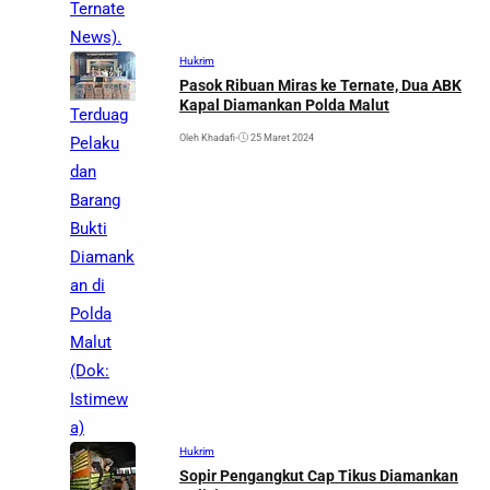
Ternate
News).
Hukrim
Pasok Ribuan Miras ke Ternate, Dua ABK
Kapal Diamankan Polda Malut
Terduag
Oleh Khadafi
•
25 Maret 2024
Pelaku
dan
Barang
Bukti
Diamank
an di
Polda
Malut
(Dok:
Istimew
a)
Hukrim
Sopir Pengangkut Cap Tikus Diamankan