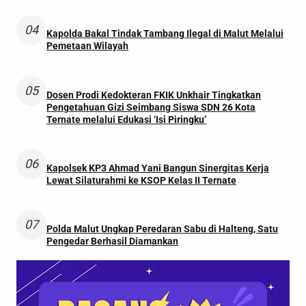
04
Kapolda Bakal Tindak Tambang Ilegal di Malut Melalui
Pemetaan Wilayah
05
Dosen Prodi Kedokteran FKIK Unkhair Tingkatkan
Pengetahuan Gizi Seimbang Siswa SDN 26 Kota
Ternate melalui Edukasi ‘Isi Piringku’
06
Kapolsek KP3 Ahmad Yani Bangun Sinergitas Kerja
Lewat Silaturahmi ke KSOP Kelas II Ternate
07
Polda Malut Ungkap Peredaran Sabu di Halteng, Satu
Pengedar Berhasil Diamankan