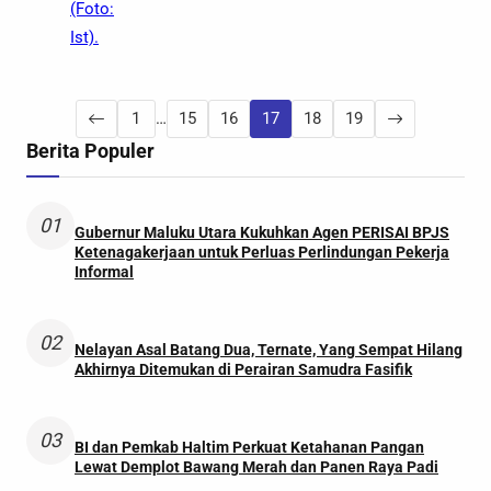
(Foto:
Ist).
1
…
15
16
17
18
19
Berita Populer
01
Gubernur Maluku Utara Kukuhkan Agen PERISAI BPJS
Ketenagakerjaan untuk Perluas Perlindungan Pekerja
Informal
02
Nelayan Asal Batang Dua, Ternate, Yang Sempat Hilang
Akhirnya Ditemukan di Perairan Samudra Fasifik
03
BI dan Pemkab Haltim Perkuat Ketahanan Pangan
Lewat Demplot Bawang Merah dan Panen Raya Padi