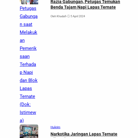
Razia Gabungan, Petugas Temukan
Benda Tajam Napi Lapas Ternate
Petugas
Gabunga
Oleh Khadafi
•
5 April 2024
n saat
Melakuk
an
Pemerik
saan
Terhada
p Napi
dan Blok
Lapas
Ternate
(Dok:
Istimew
a)
Hukrim
Narkotika Jaringan Lapas Ternate