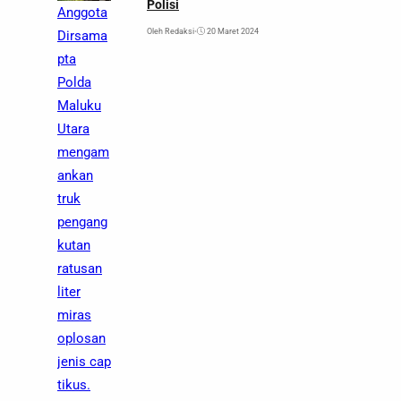
Polisi
Anggota
Oleh Redaksi
•
20 Maret 2024
Dirsama
pta
Polda
Maluku
Utara
mengam
ankan
truk
pengang
kutan
ratusan
liter
miras
oplosan
jenis cap
tikus.