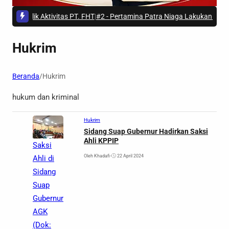
Dibalik Aktivitas PT. FHT
|
#2 -
Pertamina Patra Niaga Lakukan Penyesuai
Hukrim
Beranda
/
Hukrim
hukum dan kriminal
Hukrim
Sidang Suap Gubernur Hadirkan Saksi
Ahli KPPIP
Saksi
Oleh Khadafi
•
22 April 2024
Ahli di
Sidang
Suap
Gubernur
AGK
(Dok: